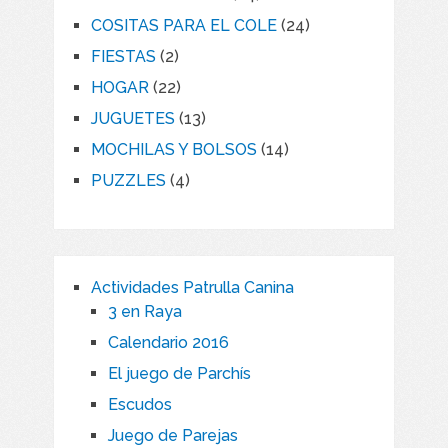
productos
24
COSITAS PARA EL COLE
24
productos
2
FIESTAS
2
productos
22
HOGAR
22
productos
13
JUGUETES
13
productos
14
MOCHILAS Y BOLSOS
14
productos
4
PUZZLES
4
productos
Actividades Patrulla Canina
3 en Raya
Calendario 2016
El juego de Parchís
Escudos
Juego de Parejas