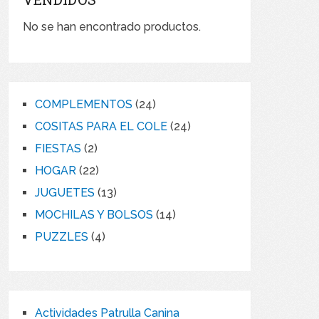
No se han encontrado productos.
24
COMPLEMENTOS
24
productos
24
COSITAS PARA EL COLE
24
productos
2
FIESTAS
2
productos
22
HOGAR
22
productos
13
JUGUETES
13
productos
14
MOCHILAS Y BOLSOS
14
productos
4
PUZZLES
4
productos
Actividades Patrulla Canina